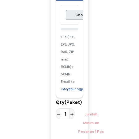
No File chosen
Choose
File (PDF,
EPS, JPG,
RAR, ZIP
max
50Mb) >
50Mb
Email ke
info@buringprint.com
Qty(Paket)
-
+
Jumlah
Minimum
Pesanan 1 Pcs