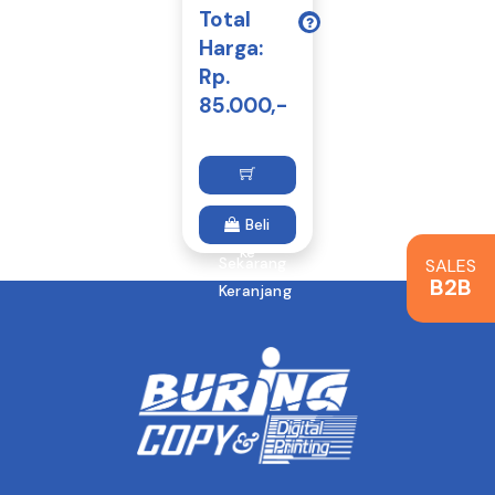
Total
Harga:
Rp.
85.000,-
Tambah
Beli
ke
Sekarang
SALES
B2B
Keranjang