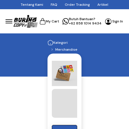
Tentang Kami
FAQ
Order Tracking
Artikel
Menu Open
Butuh Bantuan?
Sign In
My Cart
+62 858 1014 9434
Kategori
Merchandise
Kartu
Pembayaran
Custom Kartu
E-Money
(Mandiri)