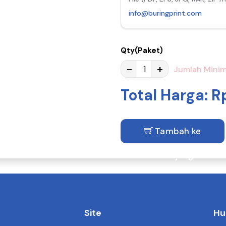
info@buringprint.com
Qty(Paket)
-
+
Jumlah Minim
Total Harga: R
Tambah ke
Keranjang
Site
Hu