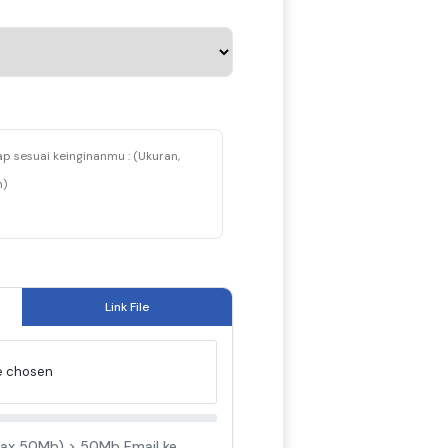
Link File
le chosen
P max 50Mb) > 50Mb Email ke