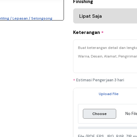
Finishing
eliling / Lepasan / Selongsong
Keterangan
*
Estimasi Pengerjaan 3 hari
*
Upload File
No Fi
Choose
File (PDF, EPS, JPG, RAR, ZI