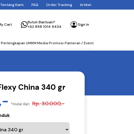
Tentang Kami
FAQ
Order Tracking
Artikel
Butuh Bantuan?
Sign In
My Cart
+62 858 1014 9434
r
Perlengkapan UMKM
Media Promosi Pameran / Event
lexy China 340 gr
,-
Rp. 30.000,-
*mulai dari
anduk