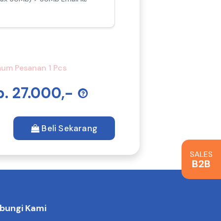
um Pesanan 1 Pcs
p. 27.000,-
Beli Sekarang
SALES
B2B
bungi Kami