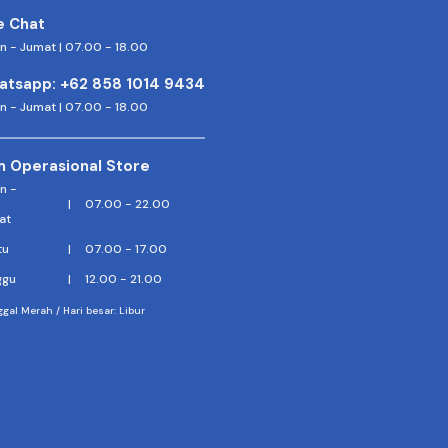
e Chat
n - Jumat | 07.00 - 18.00
atsapp: +62 858 1014 9434
n - Jumat | 07.00 - 18.00
 Operasional Store
n -
|
07.00 - 22.00
at
tu
|
07.00 - 17.00
ggu
|
12.00 - 21.00
gal Merah / Hari besar: Libur